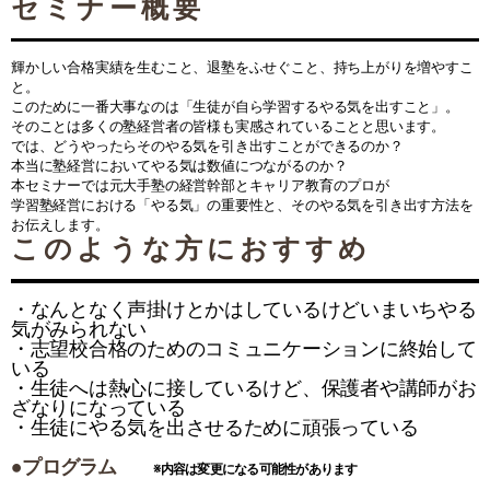
セミナー概要
輝かしい合格実績を生むこと、退塾をふせぐこと、持ち上がりを増やすこ
と。
このために一番大事なのは「生徒が自ら学習するやる気を出すこと」。
そのことは多くの塾経営者の皆様も実感されていることと思います。
では、どうやったらそのやる気を引き出すことができるのか？
本当に塾経営においてやる気は数値につながるのか？
本セミナーでは元大手塾の経営幹部とキャリア教育のプロが
学習塾経営における「やる気」の重要性と、そのやる気を引き出す方法を
お伝えします。
このような方におすすめ
・なんとなく声掛けとかはしているけどいまいちやる
気がみられない
・志望校合格のためのコミュニケーションに終始して
いる
・生徒へは熱心に接しているけど、保護者や講師がお
ざなりになっている
・生徒にやる気を出させるために頑張っている
●
プログラム
※内容は変更になる可能性があります