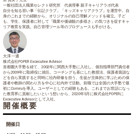
一般社団法人職業セレクト研究所 代表理事 親子キャリアラボ代表
自分を知る習い事「伝記クラブ」「キッズキャリアクラブ」を運営中。自
身のこれまでの経験から、オリジナルの自己理解メソッドを確立。子ど
も、学生、保護者に対して「職業や価値観の多様さ」の気づきを促すキャ
リア教育を実践。自己管理ツール等のプロデュースも手がける。
大澤 一通
株式会社POPER Excecutive Advisor
首都圏大手塾を経て、2002年に関西大手塾に入社し、個別指導部門責任者
から2009年に取締役に就任。コーチングも基にした教授法、保護者面談な
どを自ら実践すると同時に社内研修を担う。生徒が主体的に学ぶための保
護者や教師の関わり方を中心に社内外で活動。前職では全国の大手塾で最
初にComiruを導入。ユーザーとしての経験もある。これまでお世話になっ
た教育界に貢献したいという想いから、2020年5月に株式会社POPERに
Excecutive Advisorとして入社。
開催概要
開催日